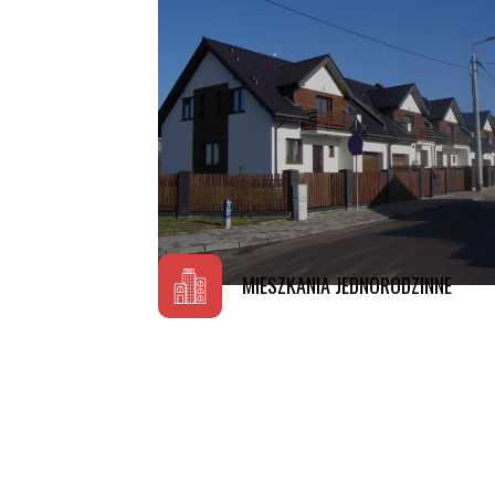
Szczegóły projektu
MIESZKANIA JEDNORODZINNE
Szczegóły projektu