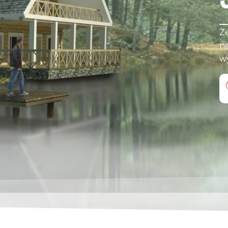
Ze
na
w