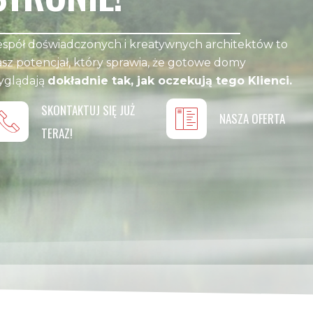
spół doświadczonych i kreatywnych architektów to
sz potencjał, który sprawia, że gotowe domy
yglądają
dokładnie tak, jak oczekują tego Klienci.
SKONTAKTUJ SIĘ JUŻ
NASZA OFERTA
TERAZ!