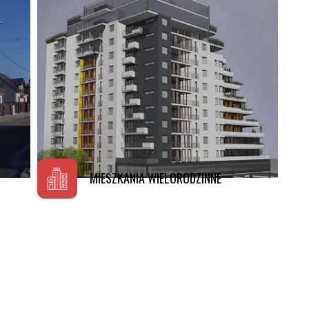
Sprawdź projekty
MIESZKANIA WIELORODZINNE
Szczegóły projektu