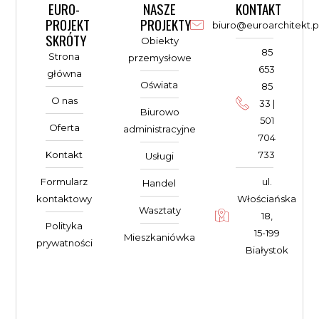
EURO-
NASZE
KONTAKT
PROJEKT
PROJEKTY
biuro@euroarchitekt.p
SKRÓTY
Obiekty
85
Strona
przemysłowe
653
główna
Oświata
85
O nas
33 |
Biurowo
501
Oferta
administracyjne
704
Kontakt
733
Usługi
Formularz
ul.
Handel
kontaktowy
Włościańska
Wasztaty
18,
Polityka
15-199
Mieszkaniówka
prywatności
Białystok