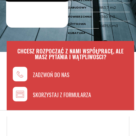
POWIERZCHNIA
883,7 m2
ZABUDOWY
2360 m2
POWIERZCHNIA
UŻYTKOWA
16675,5 m3
KUBATURA
CHCESZ ROZPOCZĄĆ Z NAMI WSPÓŁPRACĘ, ALE
MASZ PYTANIA I WĄTPLIWOŚCI?
ZADZWOŃ DO NAS
SKORZYSTAJ Z FORMULARZA