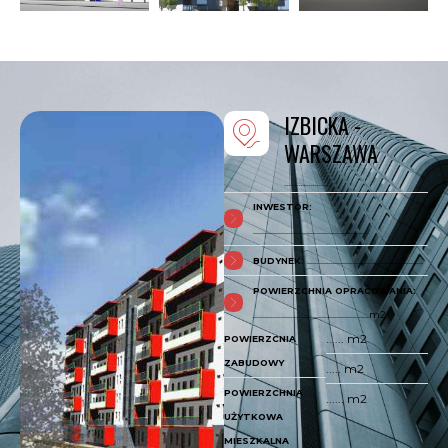
IZBICKA -
WARSZAWA
.......................
INWESTOR:
..........................................................
BUDYNEK:
..........................................................
POWIERZCHNIA OPRACOWANIA:
..........................................................m2
...... m2
POWIERZCNIA
ZABUDOWY
..... m2
POWIERZCHNIA
...... m2
UŻYTKOWA
MIESZKALNA