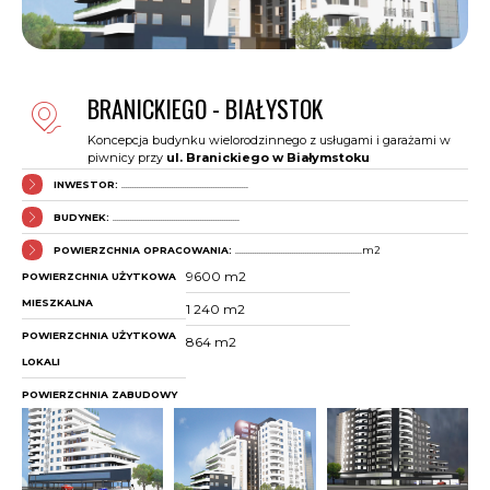
BRANICKIEGO - BIAŁYSTOK
Koncepcja budynku wielorodzinnego z usługami i garażami w
piwnicy przy
ul. Branickiego w Białymstoku
INWESTOR:
..........................................................
BUDYNEK:
..........................................................
POWIERZCHNIA OPRACOWANIA:
..........................................................m2
9600 m2
POWIERZCHNIA UŻYTKOWA
MIESZKALNA
1 240 m2
POWIERZCHNIA UŻYTKOWA
864 m2
LOKALI
POWIERZCHNIA ZABUDOWY