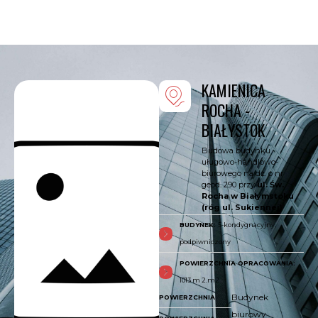
KAMIENICA
ROCHA -
BIAŁYSTOK
Budowa budynku
uługowo-handlowo-
biurowego na dz. o nr
geod. 290 przy
ul. Św.
Rocha w Białymstoku
(róg ul. Sukiennej)
BUDYNEK:
5-kondygnacyjny,
podpiwniczony
POWIERZCHNIA OPRACOWANIA:
1013 m 2.m2
Budynek
POWIERZCHNIA
biurowy