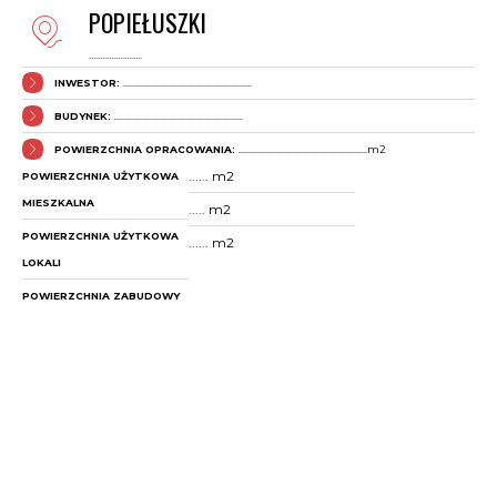
POPIEŁUSZKI
........................
INWESTOR:
..........................................................
BUDYNEK:
..........................................................
POWIERZCHNIA OPRACOWANIA:
..........................................................m2
...... m2
POWIERZCHNIA UŻYTKOWA
MIESZKALNA
..... m2
POWIERZCHNIA UŻYTKOWA
...... m2
LOKALI
POWIERZCHNIA ZABUDOWY