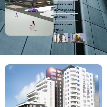
.............
POWIERZCHNIA
UŻYTKOWA LOKALI
KUBATURA
POWIERZCHNIA
DZIAŁKI