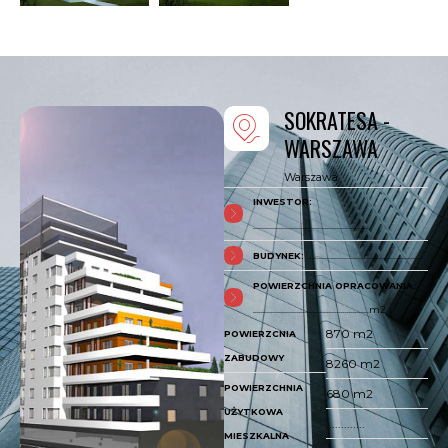
SOKRATESA -
WARSZAWA
Warszawa
INWESTOR:
..........................................................
BUDYNEK:
..........................................................
POWIERZCHNIA OPRACOWANIA:
..........................................................m2
870 m2
POWIERZCNIA
ZABUDOWY
8260 m2
POWIERZCHNIA
680 m2
UŻYTKOWA
.............
MIESZKALNA