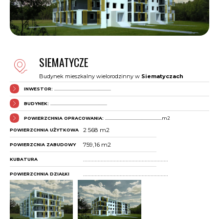
SIEMATYCZE
Budynek mieszkalny wielorodzinny w
Siematyczach
INWESTOR:
..........................................................
BUDYNEK:
..........................................................
POWIERZCHNIA OPRACOWANIA:
..........................................................m2
2 568 m2
POWIERZCHNIA UŻYTKOWA
759,16 m2
POWIERZCNIA ZABUDOWY
..........................................................
KUBATURA
..........................................................
POWIERZCHNIA DZIAŁKI