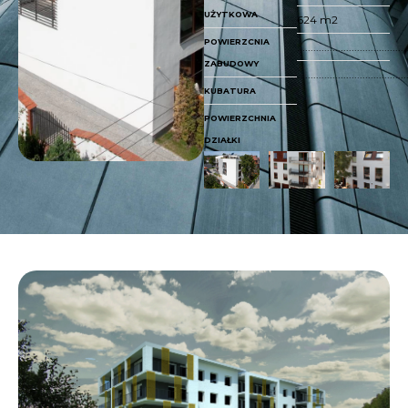
UŻYTKOWA
624 m2
POWIERZCNIA
........................................
ZABUDOWY
........................................
KUBATURA
POWIERZCHNIA
DZIAŁKI