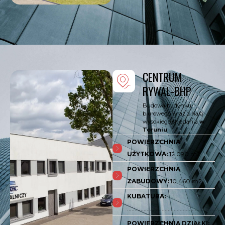
CENTRUM
RYWAL-BHP
Budowa budynku
biurowego wraz z halą
wysokiego składania
w
Toruniu
POWIERZCHNIA
UŻYTKOWA:
12 090 m2
POWIERZCHNIA
ZABUDOWY:
10 460 m2
KUBATURA:
.................................................................
POWIERZCHNIA DZIAŁKI: