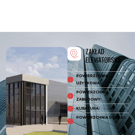
ZAKŁAD
ELEWATORSKA
................
POWIERZCHNIA
UŻYTKOWA:
....... m2
POWIERZCHNIA
ZABUDOWY:
....... m2
KUBATURA:
....... m3
POWIERZCHNIA DZIAŁKI:
....... m2