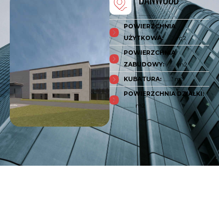
................
POWIERZCHNIA
UŻYTKOWA:
....... m2
POWIERZCHNIA
ZABUDOWY:
....... m2
KUBATURA:
....... m3
POWIERZCHNIA DZIAŁKI:
....... m2