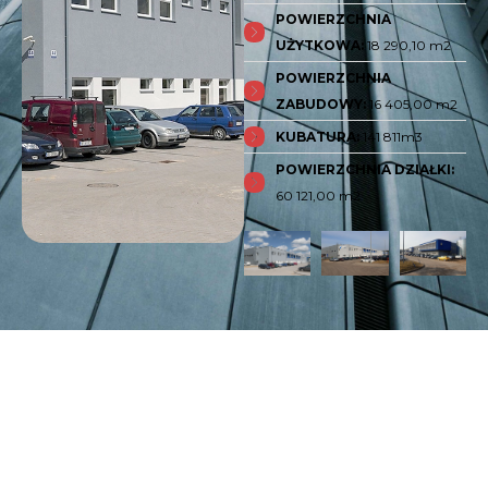
POWIERZCHNIA
UŻYTKOWA:
18 290,10 m2
POWIERZCHNIA
ZABUDOWY:
16 405,00 m2
KUBATURA:
141 811m3
POWIERZCHNIA DZIAŁKI:
60 121,00 m2