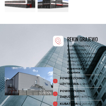
REKIN GRAJEWO
Budowa budynku
produkcyjnego
przetwórstwa rybo wraz z
magazynem wyrobów
gotowych na dz. nr geod.
1701/11 i 1618/2 przy
ul.
Kopernika 51 w
Grajewie
POWIERZCHNIA
UŻYTKOWA:
4 586 m2
POWIERZCHNIA
ZABUDOWY:
1 875 m2
KUBATURA:
12 201 m3