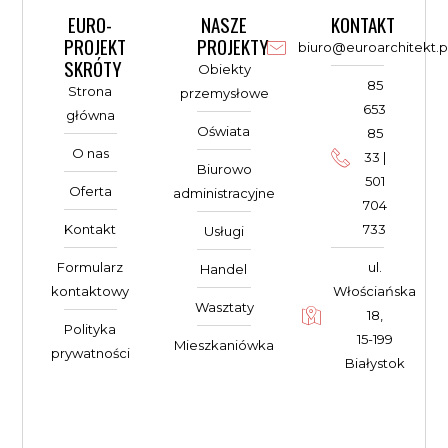
EURO-
NASZE
KONTAKT
PROJEKT
PROJEKTY
biuro@euroarchitekt.p
SKRÓTY
Obiekty
85
Strona
przemysłowe
653
główna
Oświata
85
O nas
33 |
Biurowo
501
Oferta
administracyjne
704
Kontakt
733
Usługi
Formularz
ul.
Handel
kontaktowy
Włościańska
Wasztaty
18,
Polityka
15-199
Mieszkaniówka
prywatności
Białystok