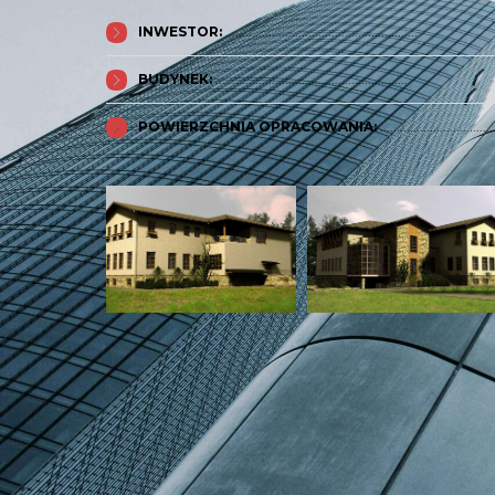
INWESTOR:
..........................................................
BUDYNEK:
..........................................................
POWIERZCHNIA OPRACOWANIA:
...............................