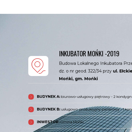
INKUBATOR MOŃKI -2019
Budowa Lokalnego Inkubatora Przed
dz. o nr geod. 322/34 przy
ul. Ełck
Mońki, gm. Mońki
BUDYNEK A:
biurowo-usługowy piętrowy - 2 kondygn
BUDYNEK B:
usługowo-produkcyjny parterowy - 1 kon
INWESTOR:
Gmina Mońki