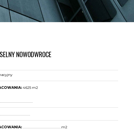
SELNY NOWODWROCE
nacyjny
ACOWANIA:
4625 m2
.....................................
..................................
ACOWANIA:
...........................................m2