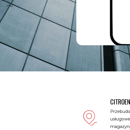
............m2
CITROEN
Przebudo
usługowe
magazynow