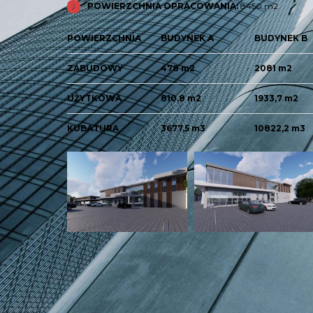
POWIERZCHNIA OPRACOWANIA:
8450 m2
POWIERZCHNIA
BUDYNEK A
BUDYNEK B
ZABUDOWY
478 m2
2081 m2
UŻYTKOWA
810,8 m2
1933,7 m2
KUBATURA
3677,5 m3
10822,2 m3