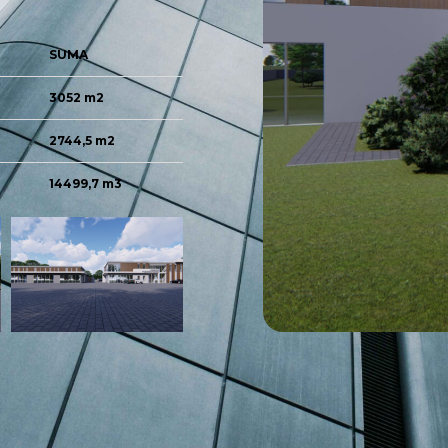
SUMA
3052 m2
2744,5 m2
14499,7 m3