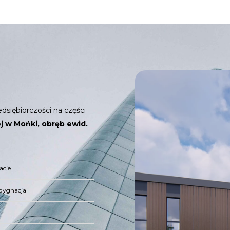
siębiorczości na części
iej w Mońki, obręb ewid.
acje
dygnacja