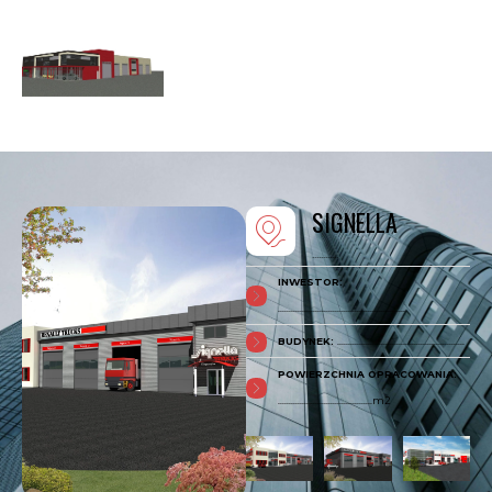
SIGNELLA
............
INWESTOR:
..........................................................
BUDYNEK:
..........................................................
POWIERZCHNIA OPRACOWANIA:
...........................................m2