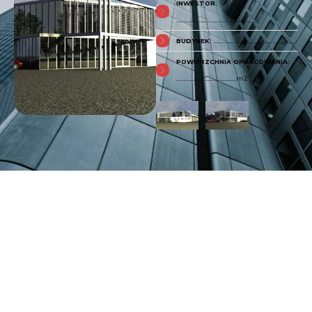
INWESTOR:
..........................................................
BUDYNEK:
..........................................................
POWIERZCHNIA OPRACOWANIA:
...........................................m2