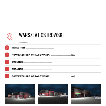
WARSZTAT OSTROWSKI
..................
INWESTOR:
..........................................................
POWIERZCHNIA OPRACOWANIA:
...........................................m2
BUDYNEK:
..........................................................
BUDYNEK:
..........................................................
POWIERZCHNIA OPRACOWANIA:
...........................................m2