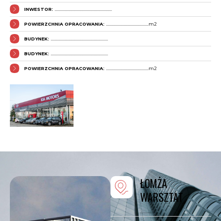
INWESTOR:
..........................................................
POWIERZCHNIA OPRACOWANIA:
...........................................m2
BUDYNEK:
..........................................................
BUDYNEK:
..........................................................
POWIERZCHNIA OPRACOWANIA:
...........................................m2
ŁOMŻA
WARSZTAT
............