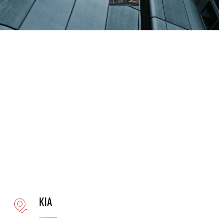
KIA
..................