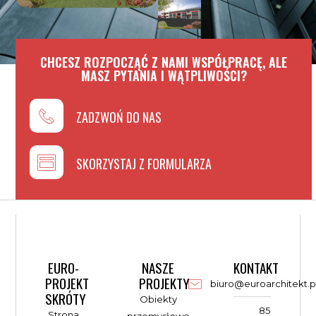
CHCESZ ROZPOCZĄĆ Z NAMI WSPÓŁPRACĘ, ALE
MASZ PYTANIA I WĄTPLIWOŚCI?
ZADZWOŃ DO NAS
SKORZYSTAJ Z FORMULARZA
EURO-
NASZE
KONTAKT
PROJEKT
PROJEKTY
biuro@euroarchitekt.p
SKRÓTY
Obiekty
85
Strona